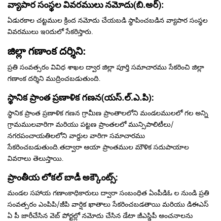
వ్యాపార సంస్థల వివరములు నమోదు(బి.అర్):
ఏడురకాల చట్టముల క్రింద నమోదు చేయబడి స్థాపించబడిన వ్యాపార సంస్థల
వివరములు ఇoదులో సేకరిస్తారు.
జిల్లా గణాంక దర్శిని:
ప్రతి సంవత్సరం వివిధ శాఖల ద్వార జిల్లా పూర్తి సమాచారము సేకరించి జిల్లా
గణాంక దర్శిని ముద్రించబడుతుంది.
స్థానిక ప్రాంత ప్రణాళిక గణన(యస్.ల్.ఎ.పి):
స్థానిక ప్రాంత ప్రణాళిక గణన గ్రామీణ ప్రాంతాలలోని మండలములలో గల అన్ని
గ్రామములవారిగా మరియు పట్టణ ప్రాంతలలో మున్సిపాలిటీలు/
నగరపంచాయతిలలోని వార్దుల వారిగా సమాచారము
సేకరించబడుతుంది.తద్వారా ఆయా ప్రాంతముల మౌళిక సదుపాయాల
వివరాలు తెలుస్తాయి.
ప్రాంతీయ లోకల్ బాడీ అక్కౌంట్స్:
మండల సహాయ గణాంకాధికారులు ద్వారా సంబంధిత ఏంపీడిఓ ల నుండి ప్రతి
సంవత్సరం ఎంపిపి/జీపి వార్షిక ఖాతాలు సేకరించబడతాయి మరియు డిఈఎస్
ఏ పీ జారీచేసిన వెబ్ పోర్టల్లో నమోదు చేసిన డేటా జీఎస్డిపీ అంచనాలను