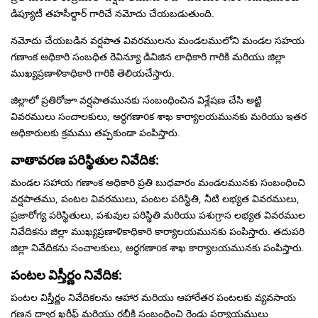
డిప్యూటీ తహసీల్దార్ గారిచే నమోదు చేయబడుతుంది.
నమోదు చేయబడిన వర్షపాత వివరములను మండలములోని మండల సహయ
గణాంక అధికారి సంబధిత రెవిన్యూ డివిజిన లాధికారి గారికి మరియు జిల్లా
ముఖ్యప్రణాళికాధికారి గారికి తెలియచేస్తారు.
జిల్లాలో ప్రతిరోజూ వర్షపాతమునకు సంబంధించిన విశ్లేషణ చేసి అట్టి
వివరములు సంచాలకులు, అర్ధగణాoక శాఖ కార్యాలయమునకు మరియు ఇతర
అధికారులకు క్రమము తప్పకుండా పంపిస్తారు.
వాతావరణ పరిస్థితుల నివేదిక:
మండల సహాయ గణాంక అధికారి ప్రతి బుధవారం మండలమునకు సంబంధించి
వర్షపాతము, పంటల వివరములు, పంటల పరిస్థితి, నీటి లభ్యత వివరములు,
ప్రజారోగ్య పరిస్థితులు, పశువుల పరిస్థితి మరియు పశుగ్రాస లభ్యత వివరముల
నివేదికను జిల్లా ముఖ్యప్రణాళికాధికారి కార్యాలయమునకు పంపిస్తారు. తదుపరి
జిల్లా నివేదికను సంచాలకులు, అర్ధగణాoక శాఖ కార్యాలయమునకు పంపిస్తారు.
పంటల విస్తీర్ణం నివేదిక:
పంటల విస్తీర్ణం నివేదికలను ఆహార మరియు ఆహారేతర పంటలకు వ్యవసాయ
గణన ద్వార ఖరీఫ్ మరియు రబీకి సంబంధించి రెండు పర్యాయములు