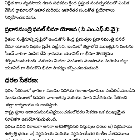
నిర్ణీత కాల వ్యవసాయ గణన పథకము క్రింద ప్రస్తుత సంవత్సరములో ఎంపిక
చేసిన గ్రామాలలో ఆహార మరియు ఆహారేతర పంటకోత ప్రయోగాలు
నిర్వహించబడును.
ప్రధానమంత్రి ఫసల్ బీమా యోజన ( పి.ఎం.ఎఫ్.బి.వై ):
రైతుల సంక్షేమాన్నిదృష్టిలో ఉంచుకొని కేంద్ర ప్రభుత్వo ప్రధానమంత్రి ఫసల్
బీమా యోజన పథకం ప్రవేశ పెట్టినది. ఇందులో జిల్లాలోని ముఖ్యమైన పంటను
సీజన్ వారిగా ఎంపిక చేసి గ్రామము యూనిట్ గా భీమా సౌకర్యము
కల్పించబడుతుంది. మరియు మిగతా పంటలకు మండలము మరియు జిల్లా
యూనిట్ గా తీసుకొని భీమా సౌకర్యం కల్పించబడుతుంది.
ధరల సేకరణ:
ధరల సేకరణలో భాగంగా మండల సహాయ గణాంకాధికారులు ఎంపికచేయబడిన
మండలములలో దినసరి, వారాంతపు మరియు మాస నివేదికలను సేకరించి
జిల్లా కార్యలయం కు అందిస్తారు.
రాష్ట్ర స్థూల ఆదాయమునునిర్ణయించడంలోధరల సేకరణ ఒక ముఖ్యమైన
సూచికగా ఉపయోగపడుతుంది.
ధరలు వివిధ రకాలుగా అనగా అ)నిత్యావసర వస్తువుల ధరలు ఆ) వ్యవసాయ
ఉత్పత్తి ధరలు ఇ) వ్యవసాయ మరియు వ్యవసాయేతర కూలీల వేతనములు