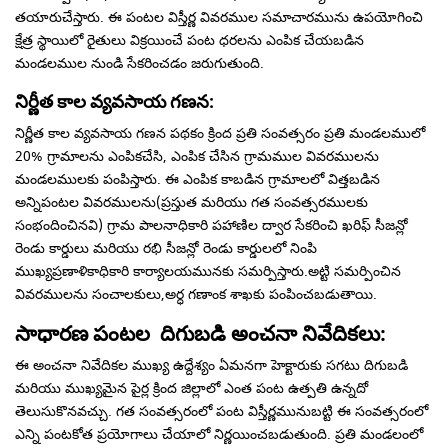
తయారుచేస్తారు. ఈ పంటల విస్తీర్ణ వివరముల సమాచారమును ఉపయోగించి
క్షేత్ర స్థాయిలో రైతులు విక్రయించే పంట ధరలను ఎంపిక చేయబడిన
మండలముల నుండి సేకరించడం జరుగుతుంది.
నిర్ణీత కాల వ్యవసాయ గణన:
నిర్ణీత కాల వ్యవసాయ గణన పథకం క్రింద ప్రతి సంవత్సరం ప్రతి మండలములో
20% గ్రామాలను ఎంపికచేసి, ఎంపిక చేసిన గ్రామముల వివరములను
మండలములకు పంపిస్తారు. ఈ ఎంపిక కాబడిన గ్రామాలలో విత్తబడిన
అన్నిపంటల వివరములను(ప్రస్తుత మరియు గత సంవత్సరములకు
సంభందించినవి) గ్రామ పాలనాధికారి పహాణిల ద్వార సేకరించి ఖరిఫ్ సీజన్లో
రెండు కార్డులు మరియు రభి సీజన్లో రెండు కార్డులలో నింపి
ముఖ్యప్రణాళికాధికారి కార్యాలయమునకు సమర్పిస్తారు.అట్టి సమర్పించిన
వివరములను సంచాలకులు,అర్ధ గణాంక శాఖకు పంపించబడుతాయి.
సాధారణ పంటల దిగుబడి అంచనా నివేదికలు:
ఈ అంచనా నివేదికల ముఖ్య ఉద్దేశ్యం ఏమనగా హెక్టారుకు సగటు దిగుబడి
మరియు ముఖ్యమైన పైర్ల క్రింద జిల్లాలో ఎంత పంట ఉత్పతి ఉన్నదో
తెలుసుకొనవచ్చు. గత సంవత్సరంలో పంట విస్తీర్ణమునుబట్టి ఈ సంవత్సరంలో
ఎన్ని పంటకోత ప్రయోగాలు చేయాలో నిర్ణయించబడుతుంది. ప్రతి మండలంలో