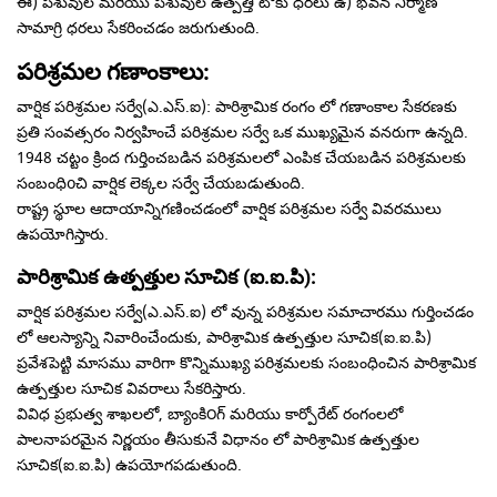
ఈ) పశువుల మరియు పశువుల ఉత్పత్తి టోకు ధరలు ఉ) భవన నిర్మాణ
సామాగ్రి ధరలు సేకరించడం జరుగుతుంది.
పరిశ్రమల గణాంకాలు:
వార్షిక పరిశ్రమల సర్వే(ఎ.ఎస్.ఐ): పారిశ్రామిక రంగం లో గణాంకాల సేకరణకు
ప్రతి సంవత్సరం నిర్వహించే పరిశ్రమల సర్వే ఒక ముఖ్యమైన వనరుగా ఉన్నది.
1948 చట్టం క్రింద గుర్తించబడిన పరిశ్రమలలో ఎంపిక చేయబడిన పరిశ్రమలకు
సంబంధిoచి వార్షిక లెక్కల సర్వే చేయబడుతుంది.
రాష్ట్ర స్థూల ఆదాయాన్నిగణించడంలో వార్షిక పరిశ్రమల సర్వే వివరములు
ఉపయోగిస్తారు.
పారిశ్రామిక ఉత్పత్తుల సూచిక (ఐ.ఐ.పి):
వార్షిక పరిశ్రమల సర్వే(ఎ.ఎస్.ఐ) లో వున్న పరిశ్రమల సమాచారము గుర్తించడం
లో ఆలస్యాన్ని నివారించేందుకు, పారిశ్రామిక ఉత్పత్తుల సూచిక(ఐ.ఐ.పి)
ప్రవేశపెట్టి మాసము వారిగా కొన్నిముఖ్య పరిశ్రమలకు సంబంధించిన పారిశ్రామిక
ఉత్పత్తుల సూచిక వివరాలు సేకరిస్తారు.
వివిధ ప్రభుత్వ శాఖలలో, బ్యాంకి౦గ్ మరియు కార్పోరేట్ రంగంలలో
పాలనాపరమైన నిర్ణయం తీసుకునే విధానం లో పారిశ్రామిక ఉత్పత్తుల
సూచిక(ఐ.ఐ.పి) ఉపయోగపడుతుంది.