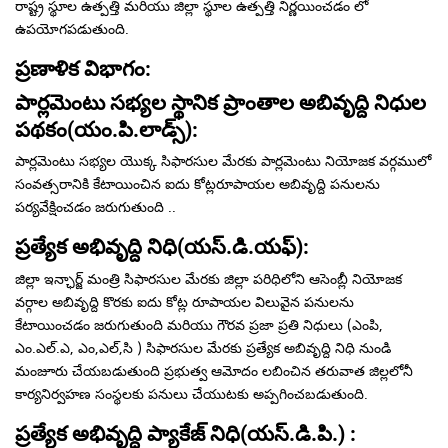
రాష్ట్ర స్థూల ఉత్పత్తి మరియు జిల్లా స్థూల ఉత్పత్తి నిర్ణయించడం లో
ఉపయోగపడుతుంది.
ప్రణాళిక విభాగం:
పార్లమెంటు సభ్యల స్థానిక ప్రాంతాల అబివృద్ది నిధుల
పథకం(యం.పి.లాడ్స్):
పార్లమెంటు సభ్యల యొక్క సిఫారసుల మేరకు పార్లమెంటు నియోజక వర్గములో
సంవత్సరానికి కేటాయించిన ఐదు కోట్లరూపాయల అబివృద్ది పనులను
పర్యవేక్షించడం జరుగుతుంది ..
ప్రత్యేక అభివృద్ది నిధి(యస్.డి.యఫ్):
జిల్లా ఇన్ఛార్జ్ మంత్రి సిఫారసుల మేరకు జిల్లా పరిధిలోని ఆసెంబ్లీ నియోజక
వర్గాల అబివృద్ది కొరకు ఐదు కోట్ల రూపాయల విలువైన పనులను
కేటాయించడం జరుగుతుంది మరియు గౌరవ ప్రజా ప్రతి నిధులు (ఎంపి,
ఎం.ఎల్.ఎ, ఎం,ఎల్,సి ) సిఫారసుల మేరకు ప్రత్యేక అబివృద్ది నిధి నుండి
మంజూరు చేయబడుతుంది ప్రభుత్వ ఆమోదం లబించిన తరువాత జిల్లలోనీ
కార్యనిర్వహణ సంస్థలకు పనులు చేయుటకు అప్పగించబడుతుంది.
ప్రత్యేక అభివృద్ది ప్యాకేజ్ నిధి(యస్.డి.పి.) :