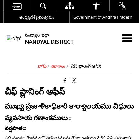
ఆంధ్రప్రదేశ్ ప్రభుత్వము
Government of Andhra Pradesh
నంద్యాల జిల్లా
NANDYAL DISTRICT
చీఫ్ ప్లానింగ్ ఆఫీస్
హోమ్
విభాగాలు
చీఫ్ ప్లానింగ్ ఆఫీస్
ముఖ్య ప్రణాళికాధికారి కార్యాలయము విధులు
వ్యవసాయ గణాంకములు :
వర్షపాతం:
ప్రతి మండల కేంద్రములో వర్షపాతమును రోజూ ఉదయం 8:30 నిమిషములకు