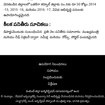
వెనకబడిన జిల్లాలలో ఒకటిగా కర్నూల్ జిల్లాకు సం.నకు రూ.50 కోట్లు 2014
-15, 2015 -16, మరియు 2016 -17, వివిధ అభివృద్ధి పనులకు
ఉపాయోగించ్దమైనది.
కీలక పనితీరు సూచికలు :
డిపార్టుమెంటుకు సంబంధించిన ప్రతి నెల పనితీరు సమాచారం ముఖ్యమంత్రి
మరియు చీఫ్ సెక్రటరీ ద్వారా సమీక్ష మరియు రోమ్స్ పోర్టల్ పంపడమైనది.
ఉపయోగ నిబంధనలు
సహాయం
సంప్రదించుటకు
విశ్లేషణ
కంటెంట్ జిల్లా అడ్మినిస్ట్రేషన్ యాజమాన్యంలో ఉంది
© నంద్యాల , నేషనల్ ఇన్ఫర్మాటిక్స్ సెంటర్వా రిచే అభివృద్ధి చేయబడినది మరియు నిర్వహించబడినది,
ఎలక్ట్రానిక్స్ అండ్ ఇన్ఫర్మేషన్ టెక్నాలజీ మంత్రిత్వ శాఖ, భారత ప్రభుత్వం