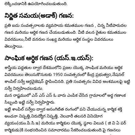
లెక్కించడానికి ఉపయోగించబడుతుంది.
నిర్ణిత సమయ(అడాక్) గణన:
ప్రతి ఐదు సంవత్సరాలకు వ్యవసాయ కమతముల గణన , చిన్న నీటిపారుదల
గణన మరియు ఆర్దిక గణన చేయబడుతుంది. వీటి వలన రైతుల కమతముల
వివరములు,నీటి వనరుల సంఖ్య మరియు ఆర్ధిక సంస్థల వివరములు
తెలుస్తాయి.
సాంఘిక ఆర్ధిక గణన (యస్.ఇ.యస్):
శాస్త్రీయ పద్దతుల ద్వార దేశములోని ప్రజల యొక్క సాంఘిక మరియు ఆర్ధిక
వివరములు తెలుసుకొనుటకు 1950 సంవత్సరంలో కేంద్ర ప్రభుత్వo,నేషనల్
శాంపిల్ సర్వే ఆర్గనైజెషన్ స్థాపించినది. ప్రతి సంవత్సరం వివిధ అంశములపై ఇట్టి
సర్వే నిర్వహించబడును.
మన రాష్టములో ఎన్ ఎస్ ఎస్ ఓ వారు ఎంపిక చేసిన గ్రామాలలో అర్ధ గణాంక
సిబ్బంది ఇట్టి సర్వే నిర్వహిస్తారు.
ఇట్టి శాంపిల్ సర్వేల ద్వార అసంగిటిత రంగంలో పని చేయుచున్న కార్మిక శక్తి
అంచనా నిష్పత్తి,నిరుద్యోగ నిష్పత్తి, నెలవారీ తలసరి వినియోగ
వ్యయం(యం.పి.సి.ఇ) మరియు కార్మికుల యొక్క స్థూల విలువ ( జి వి ఏ పర్
కార్మికుడు)కి సంభoదించిన సమాచారము సేకరించబడుతుంది.పై గణనలు