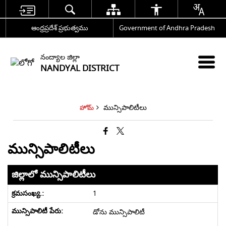
ఆంధ్రప్రదేశ్ ప్రభుత్వము
Government of Andhra Pradesh
నంద్యాల జిల్లా
NANDYAL DISTRICT
మున్సిపాలిటీలు
హోమ్
మున్సిపాలిటీలు
జిల్లాలో మున్సిపాలిటీలు
1
డోను మున్సిపాలిటీ