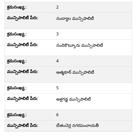
2
నంద్యాల మున్సిపాలిటీ
3
నందికొట్కూరు మున్సిపాలిటీ
4
ఆత్మకూర్ మున్సిపాలిటీ
5
ఆళ్లగడ్డ మున్సిపాలిటీ
6
బేతంచెర్ల నగరపంచాయతీ