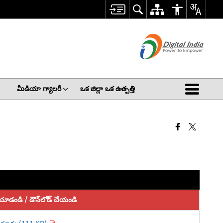
మీడియా గ్యాలరీ
ఒక జిల్లా ఒక ఉత్పత్తి
చూడండి / డౌన్‌లోడ్ చేయండి