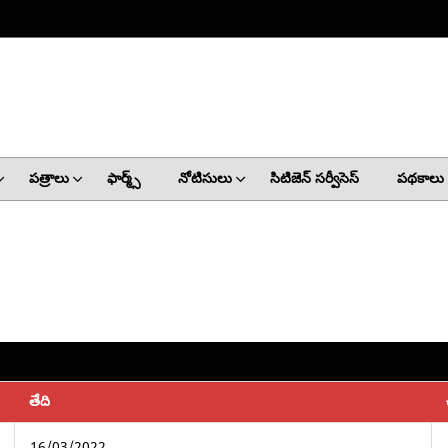
పత్రాలు
ఫార్మ్స్
నోటిసులు
సిటిజెన్ సర్వీసెస్
పథకాలు
తేది
16/03/2022