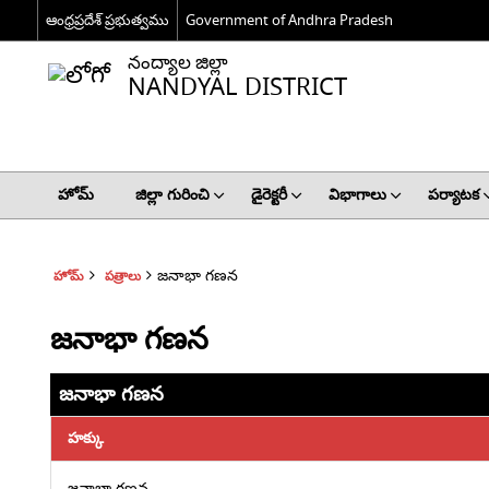
ఆంధ్రప్రదేశ్ ప్రభుత్వము
Government of Andhra Pradesh
నంద్యాల జిల్లా
NANDYAL DISTRICT
హోమ్
జిల్లా గురించి
డైరెక్టరీ
విభాగాలు
పర్యాటక
జనాభా గణన
హోమ్
పత్రాలు
జనాభా గణన
జనాభా గణన
హక్కు
జనాభా గణన