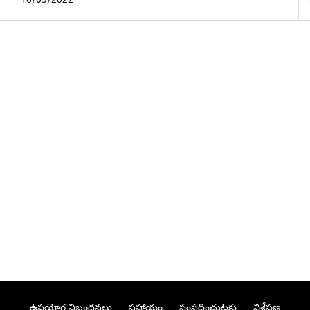
ఉపయోగ నిబంధనలు
సహాయం
సంప్రదించుటకు
విశ్లేషణ