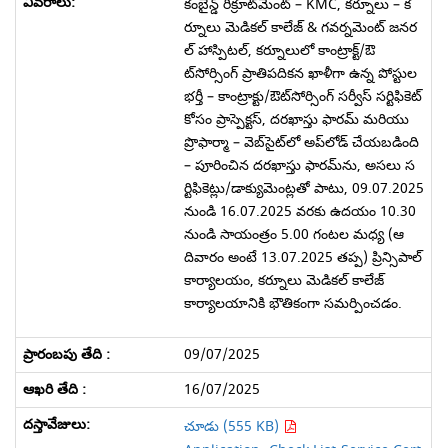
కంబైన్డ్ రిక్రూట్‌మెంట్ – KMC, కర్నూలు – క
ర్నూలు మెడికల్ కాలేజ్ & గవర్నమెంట్ జనర
ల్ హాస్పిటల్, కర్నూలులో కాంట్రాక్ట్/ఔ
ట్‌సోర్సింగ్ ప్రాతిపదికన ఖాళీగా ఉన్న పోస్టుల
భర్తీ – కాంట్రాక్టు/ఔట్‌సోర్సింగ్ సర్వీస్ సర్టిఫికెట్
కోసం ప్రాస్పెక్టస్, దరఖాస్తు ఫారమ్ మరియు
ప్రొఫార్మా – వెబ్‌సైట్‌లో అప్‌లోడ్ చేయబడింది
– పూరించిన దరఖాస్తు ఫారమ్‌ను, అసలు స
ర్టిఫికెట్లు/డాక్యుమెంట్లతో పాటు, 09.07.2025
నుండి 16.07.2025 వరకు ఉదయం 10.30
నుండి సాయంత్రం 5.00 గంటల మధ్య (ఆ
దివారం అంటే 13.07.2025 తప్ప) ప్రిన్సిపాల్
కార్యాలయం, కర్నూలు మెడికల్ కాలేజ్
కార్యాలయానికి భౌతికంగా సమర్పించడం.
09/07/2025
16/07/2025
చూడు (555 KB)