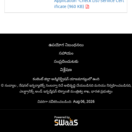
Application -Check List-Service Cert
ificate (960 KB)
ఉపయోగ నిబంధనలు
సహాయం
సంప్రదించుటకు
విశ్లేషణ
కంటెంట్ జిల్లా అడ్మినిస్ట్రేషన్ యాజమాన్యంలో ఉంది
© నంద్యాల , నేషనల్ ఇన్ఫర్మాటిక్స్ సెంటర్వా రిచే అభివృద్ధి చేయబడినది మరియు నిర్వహించబడినది,
ఎలక్ట్రానిక్స్ అండ్ ఇన్ఫర్మేషన్ టెక్నాలజీ మంత్రిత్వ శాఖ, భారత ప్రభుత్వం
చివరిగా నవీకరించబడింది:
Aug 06, 2026