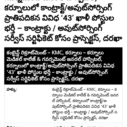
కర్నూలులో కాంట్రాక్ట్/అవుట్‌సోర్సింగ్
ప్రాతిపదికన వివిధ ‘43’ ఖాళీ పోస్టుల
భర్తీ – కాంట్రాక్టు / అవుట్‌సోర్సింగ్
సర్వీస్ సర్టిఫికెట్ కోసం ప్రాస్పెక్టస్, దరఖా
కంబైన్డ్ రిక్రూట్‌మెంట్ – KMC, కర్నూలు – కర్నూలు
మెడికల్ కాలేజ్ & గవర్నమెంట్ జనరల్ హాస్పిటల్,
కర్నూలులో కాంట్రాక్ట్/అవుట్‌సోర్సింగ్ ప్రాతిపదికన వివిధ
‘43’ ఖాళీ పోస్టుల భర్తీ – కాంట్రాక్టు / అవుట్‌సోర్సింగ్
సర్వీస్ సర్టిఫికెట్ కోసం ప్రాస్పెక్టస్, దరఖా
కంబైన్డ్ రిక్రూట్‌మెంట్ – KMC, కర్నూలు – క
ర్నూలు మెడికల్ కాలేజ్ & గవర్నమెంట్ జనర
ల్ హాస్పిటల్, కర్నూలులో కాంట్రాక్ట్/అ
వుట్‌సోర్సింగ్ ప్రాతిపదికన వివిధ ‘43’ ఖాళీ
పోస్టుల భర్తీ – కాంట్రాక్టు / అవుట్‌సోర్సింగ్ స
ర్వీస్ సర్టిఫికెట్ కోసం ప్రాస్పెక్టస్, దరఖా