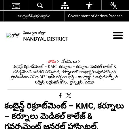
ఆంధ్రప్రదేశ్ ప్రభుత్వము
Government of Andhra Pradesh
నంద్యాల జిల్లా
NANDYAL DISTRICT
నోటిసులు
హోమ్
కంబైన్డ్ రిక్రూట్‌మెంట్ – KMC, కర్నూలు – కర్నూలు మెడికల్ కాలేజ్ &
గవర్నమెంట్ జనరల్ హాస్పిటల్, కర్నూలులో కాంట్రాక్ట్/అవుట్‌సోర్సింగ్
ప్రాతిపదికన వివిధ ‘43’ ఖాళీ పోస్టుల భర్తీ – కాంట్రాక్టు / అవుట్‌సోర్సింగ్
సర్వీస్ సర్టిఫికెట్ కోసం ప్రాస్పెక్టస్, దరఖా
కంబైన్డ్ రిక్రూట్‌మెంట్ – KMC, కర్నూలు
– కర్నూలు మెడికల్ కాలేజ్ &
గవర్నమెంట్ జనరల్ హాస్పిటల్,