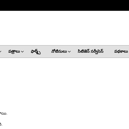
పత్రాలు
ఫార్మ్స్
నోటిసులు
సిటిజెన్ సర్వీసెస్
పథకాలు
తాయి.
ి.