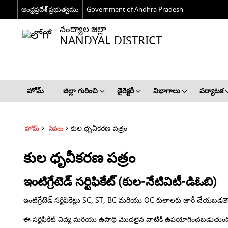
ఆంధ్రప్రదేశ్ ప్రభుత్వము
Government of Andhra Pradesh
నంద్యాల జిల్లా
NANDYAL DISTRICT
హోమ్
జిల్లా గురించి
డైరెక్టరీ
విభాగాలు
పర్యాటక
కుల ధృవీకరణ పత్రం
హోమ్
సేవలు
కుల ధృవీకరణ పత్రం
ఇంటిగ్రేటెడ్ సర్టిఫికేట్ (కుల-నేటివిటీ-డిఓబి)
ఇంటిగ్రేటెడ్ సర్టిఫికెట్లు SC, ST, BC మరియు OC కులాలకు జారీ చేయబడ
ఈ సర్టిఫికేట్ విద్య మరియు ఉపాధి మొదలైన వాటికి ఉపయోగించబడుతుంద