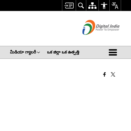
మీడియా గ్యాలరీ
ఒక జిల్లా ఒక ఉత్పత్తి