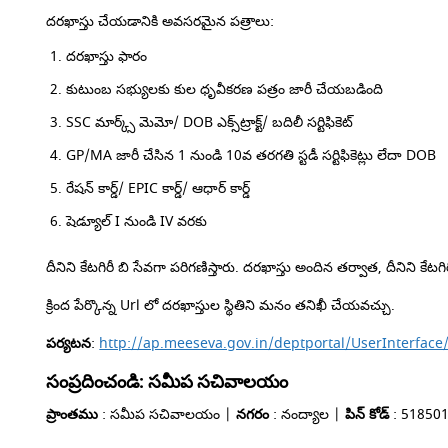
దరఖాస్తు చేయడానికి అవసరమైన పత్రాలు:
దరఖాస్తు ఫారం
కుటుంబ సభ్యులకు కుల ధృవీకరణ పత్రం జారీ చేయబడింది
SSC మార్క్స్ మెమో/ DOB ఎక్స్‌ట్రాక్ట్/ బదిలీ సర్టిఫికెట్
GP/MA జారీ చేసిన 1 నుండి 10వ తరగతి స్టడీ సర్టిఫికెట్లు లేదా DOB
రేషన్ కార్డ్/ EPIC కార్డ్/ ఆధార్ కార్డ్
షెడ్యూల్ I నుండి IV వరకు
దీనిని కేటగిరీ బి సేవగా పరిగణిస్తారు. దరఖాస్తు అందిన తర్వాత, దీనిని కేటగ
క్రింద పేర్కొన్న Url లో దరఖాస్తుల స్థితిని మనం తనిఖీ చేయవచ్చు.
పర్యటన
:
http://ap.meeseva.gov.in/deptportal/UserInterfac
సంప్రదించండి: సమీప సచివాలయం
ప్రాంతము
: సమీప సచివాలయం |
నగరం
: నంద్యాల |
పిన్ కోడ్
: 51850