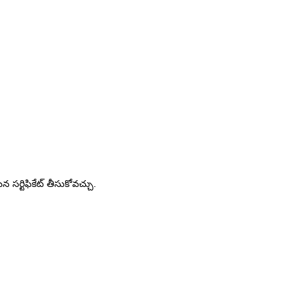
న సర్టిఫికేట్ తీసుకోవచ్చు.