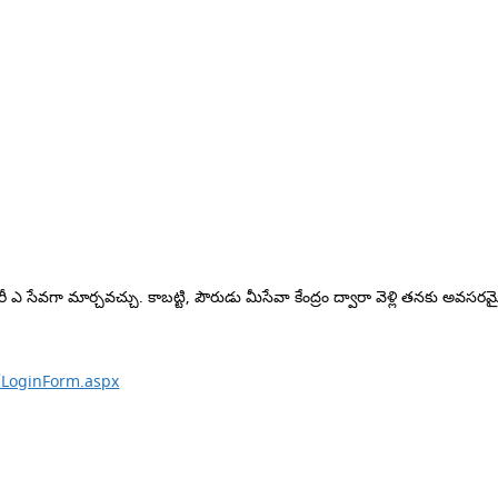
ిరీ ఎ సేవగా మార్చవచ్చు. కాబట్టి, పౌరుడు మీసేవా కేంద్రం ద్వారా వెళ్లి తనకు అవసరమై
e/LoginForm.aspx
1